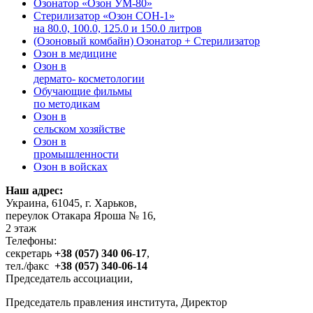
Озонатор «Озон УМ-80»
Стерилизатор «Озон СОН-1»
на 80.0, 100.0, 125.0 и 150.0 литров
(Озоновый комбайн) Озонатор + Стерилизатор
Озон в медицине
Озон в
дермато- косметологии
Обучающие фильмы
по методикам
Озон в
сельском хозяйстве
Озон в
промышленности
Озон в войсках
Наш адрес:
Украина, 61045, г. Харьков,
переулок Отакара Яроша № 16,
2 этаж
Телефоны:
секретарь
+38 (057) 340 06-17
,
тел./факс
+38 (057) 340-06-14
Председатель ассоциации,
Председатель правления института, Директор